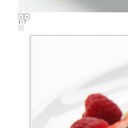
‹
›
1
/
7
‹