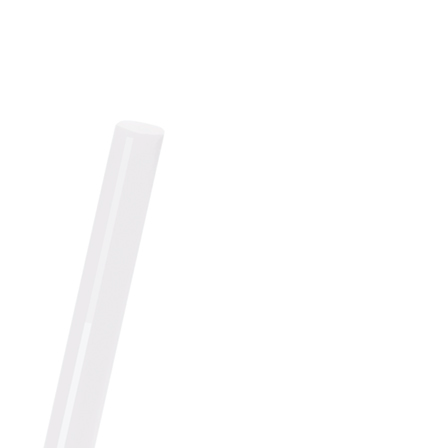
ństwu wysokiej jakości linię produktów bezglutenowych, które są w
 poziomu jakości naszych produktów. Zapraszamy do odwiedzin