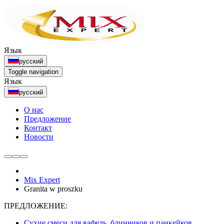
Язык
русский
Toggle navigation
Язык
русский
О нас
Предложение
Контакт
Новости
Mix Expert
Granita w proszku
ПРЕДЛОЖЕНИЕ:
Сухие смеси для вафель, блинчиков и панкейков