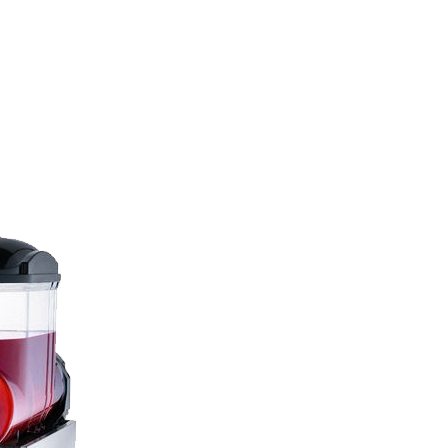
ardziej szerzącą się nietolerancją na gluten. Pragniemy zaoferować Pa
ym laboratorium, co gwarantuje utrzymanie niezmiennego, wysokiego