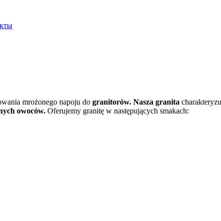
укты
owania mrożonego napoju do
granitorów. Nasza granita
charakteryzu
onych owoców.
Oferujemy granitę w następujących smakach: