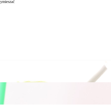
wymieszać
tto W kartonie: 1.0 k