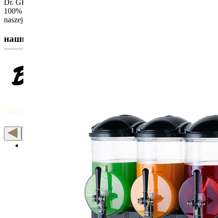
Dr. GF został stworzony w trosce o ludzi borykających się z coraz b
100% bezpieczne - potwierdzają to stosowne badania w akredytowan
naszej strony internetowej
www.drgf.com.pl
наши партнеры:
Copyright © 2015 MIXEXPERT