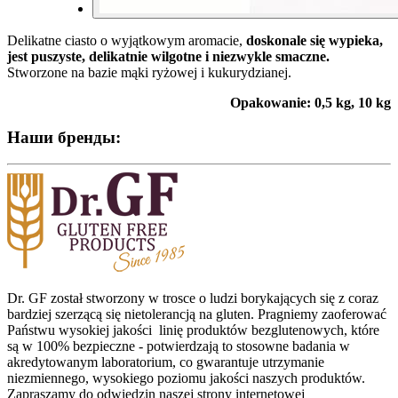
Delikatne ciasto o wyjątkowym aromacie,
doskonale się wypieka,
jest puszyste,
delikatnie wilgotne i
niezwykle smaczne.
Stworzone na bazie mąki ryżowej i kukurydzianej.
Opakowanie: 0,5 kg, 10 kg
Наши бренды:
Dr. GF został stworzony w trosce o ludzi borykających się z coraz
bardziej szerzącą się nietolerancją na gluten. Pragniemy zaoferować
Państwu wysokiej jakości linię produktów bezglutenowych, które
są w 100% bezpieczne - potwierdzają to stosowne badania w
akredytowanym laboratorium, co gwarantuje utrzymanie
niezmiennego, wysokiego poziomu jakości naszych produktów.
Zapraszamy do odwiedzin naszej strony internetowej