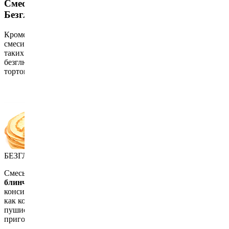
Смеси для Безглютеновых тортов и пирогов,
Безглютеновые бельгийские вафли и блинчики
Кроме того мы предлагаем кондитерские Безглютеновые
смеси – полезные для здоровья, простые в приготовлении
таких изделий, как безглютеновые бельгийские вафли,
безглютеновые блинчики и широкий ассортимент пирогов и
тортов.
БЕЗГЛЮТЕНОВЫЕ БЛИНЧИКИ
Смесь для изготовления отличных
безглютеновых
блинчиков.
Тесто просто приготавливается, имеет идеальную
консистенцию для изготовления блинчиков. Наши блинчики,
как конечный продукт – вкусные, золотистого цвета,
пушистые и очень деликатные. Прекрасно подходят для
приготовления, как сладкое так и несладкое блюдо.