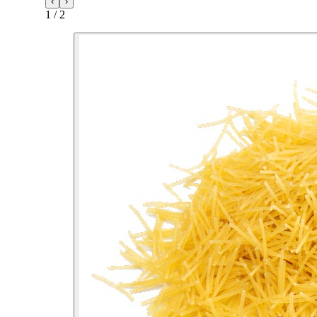
‹
›
1
/
2