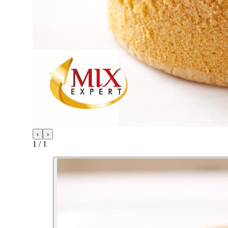
‹
›
1
/
1