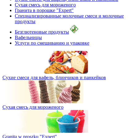
Сухая смесь для мороженого
Гранита в порошке "Expert"
Специализированные молочные смеси и молочные
продукты
Безглютеновые продукты
Вафельницы
Услуги по смешиванию и упаковке
Сухие смеси для вафель, блинчиков и панкейков
Сухая смесь для мороженого
Granita w proszku "Expert"