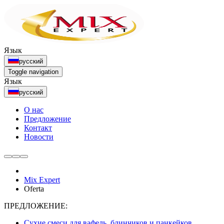
Язык
русский
Toggle navigation
Язык
русский
О нас
Предложение
Контакт
Новости
Mix Expert
Oferta
ПРЕДЛОЖЕНИЕ:
Сухие смеси для вафель, блинчиков и панкейков