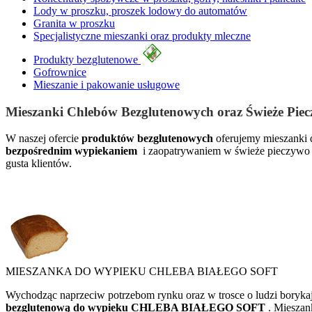
Lody w proszku, proszek lodowy do automatów
Granita w proszku
Specjalistyczne mieszanki oraz produkty mleczne
Produkty bezglutenowe
Gofrownice
Mieszanie i pakowanie usługowe
Mieszanki Chlebów Bezglutenowych oraz Świeże Pie
W naszej ofercie
produktów bezglutenowych
oferujemy mieszanki
bezpośrednim wypiekaniem
i zaopatrywaniem w świeże pieczywo s
gusta klientów.
MIESZANKA DO WYPIEKU CHLEBA BIAŁEGO SOFT
Wychodząc naprzeciw potrzebom rynku oraz w trosce o ludzi borykają
bezglutenową do wypieku CHLEBA BIAŁEGO SOFT
. Mieszan