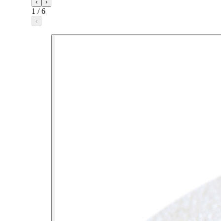
‹
›
1
/
6
‹