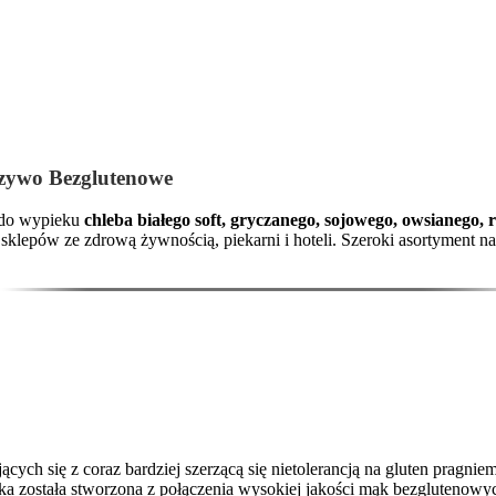
czywo Bezglutenowe
 do wypieku
chleba białego soft, gryczanego, sojowego, owsianego
klepów ze zdrową żywnością, piekarni i hoteli. Szeroki asortyment n
cych się z coraz bardziej szerzącą się nietolerancją na gluten pragn
ka została stworzona z połączenia wysokiej jakości mąk bezglutenowy