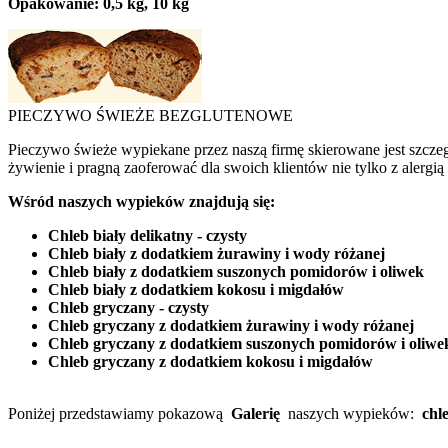
Opakowanie: 0,5 kg, 10 kg
PIECZYWO ŚWIEŻE BEZGLUTENOWE
Pieczywo świeże wypiekane przez naszą firmę skierowane jest szczeg
żywienie i pragną zaoferować dla swoich klientów nie tylko z alergią
Wśród naszych wypieków znajdują się:
Chleb biały delikatny - czysty
Chleb biały z dodatkiem żurawiny i wody różanej
Chleb biały z dodatkiem suszonych pomidorów i oliwek
Chleb biały z dodatkiem kokosu i migdałów
Chleb gryczany - czysty
Chleb gryczany z dodatkiem żurawiny i wody różanej
Chleb gryczany z dodatkiem suszonych pomidorów i oliwe
Chleb gryczany z dodatkiem kokosu i migdałów
Poniżej przedstawiamy pokazową
Galerię
naszych wypieków:
chl