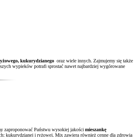
, ryżowego, kukurydzianego
oraz wiele innych. Zajmujemy się także
aszych wypieków potrafi sprostać nawet najbardziej wygórowane
iemy zaproponować Państwu wysokiej jakości
mieszankę
ch: kukurydzianej i ryżowej. Mix zawiera również cenne dla zdrowia