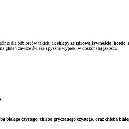
ólnie dla odbiorców takich jak
sklepy ze zdrową żywnością, hotele, r
 na gluten zawsze świeże i pyszne wypieki w doskonałej jakości.
k
eba białego czystego, chleba gryczanego czystego, oraz chleba biał