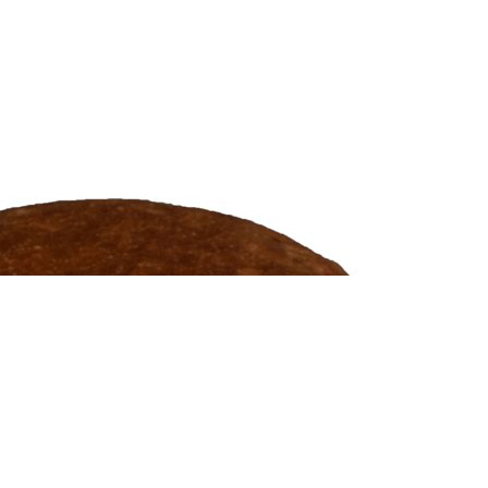
ki bezglutenowe oraz szeroki wybór ciast.