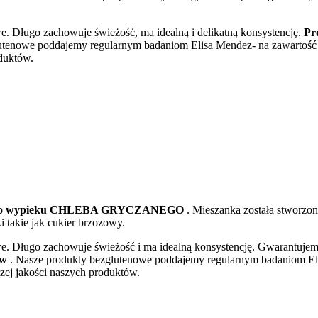
 Długo zachowuje świeżość, ma idealną i delikatną konsystencję.
Pr
utenowe poddajemy regularnym badaniom Elisa Mendez- na zawartość g
duktów.
wą do wypieku CHLEBA GRYCZANEGO
. Mieszanka została stworzo
i takie jak cukier brzozowy.
 Długo zachowuje świeżość i ma idealną konsystencję. Gwarantujemy 
ów
. Nasze produkty bezglutenowe poddajemy regularnym badaniom Eli
zej jakości naszych produktów.