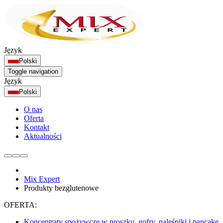
Język
Polski
Toggle navigation
Język
Polski
O nas
Oferta
Kontakt
Aktualności
Mix Expert
Produkty bezglutenowe
OFERTA:
Koncentraty spożywcze w proszku, gofry, naleśniki i pancake