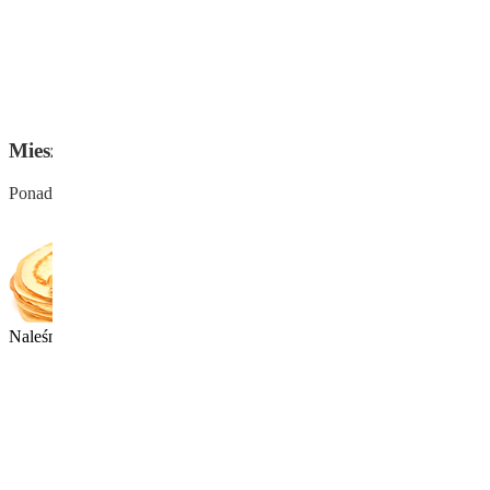
Mieszanki Ciast Bezglutenowych oraz Gofry i Naleśn
Ponadto oferujemy cukiernicze
Mieszanki Bezglutenowe,
zdrowe, s
Naleśniki bezglutenowe