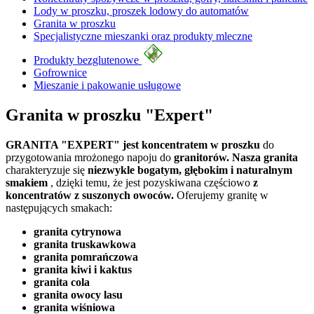
Lody w proszku, proszek lodowy do automatów
Granita w proszku
Specjalistyczne mieszanki oraz produkty mleczne
Produkty bezglutenowe
Gofrownice
Mieszanie i pakowanie usługowe
Granita w proszku "Expert"
GRANITA "EXPERT" jest koncentratem w proszku
do
przygotowania mrożonego napoju do
granitorów. Nasza granita
charakteryzuje się
niezwykle bogatym, głębokim i naturalnym
smakiem
, dzięki temu, że jest pozyskiwana częściowo
z
koncentratów z suszonych owoców.
Oferujemy granitę w
następujących smakach:
granita cytrynowa
granita truskawkowa
granita pomrańczowa
granita kiwi i kaktus
granita cola
granita owocy lasu
granita wiśniowa