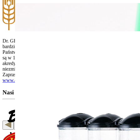
Dr. GF został stworzony w trosce o ludzi borykających się z coraz
bardziej szerzącą się nietolerancją na gluten. Pragniemy zaoferować
Państwu wysokiej jakości linię produktów bezglutenowych, które
są w 100% bezpieczne - potwierdzają to stosowne badania w
akredytowanym laboratorium, co gwarantuje utrzymanie
niezmiennego, wysokiego poziomu jakości naszych produktów.
Zapraszamy do odwiedzin naszej strony internetowej
www.drgf.com.pl
Nasi Partnerzy: