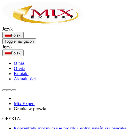
Język
Polski
Toggle navigation
Język
Polski
O nas
Oferta
Kontakt
Aktualności
Mix Expert
Granita w proszku
OFERTA:
Koncentraty spożywcze w proszku, gofry, naleśniki i pancake