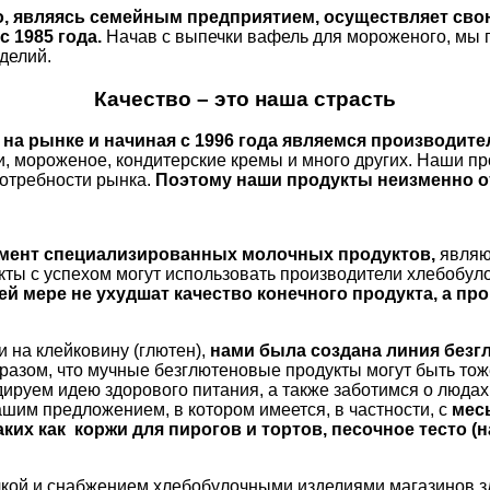
, являясь семейным предприятием, осуществляет свою
 1985 года.
Начав с выпечки вафель для мороженого, мы 
делий.
Качество – это наша страсть
 на рынке и начиная с 1996 года являемся производит
ли, мороженое, кондитерские кремы и много других. Наши п
отребности рынка.
Поэтому наши продукты неизменно о
мент специализированных молочных продуктов,
являю
кты с успехом могут использовать производители хлебобул
оей мере не ухудшат качество конечного продукта, а п
 на клейковину (глютен),
нами была создана линия без
бразом, что мучные безглютеновые продукты могут быть тож
дируем идею здорового питания, а также заботимся о люда
шим предложением, в котором имеется, в частности, с
мес
аких как коржи для пирогов и тортов, песочное тесто (
ой и снабжением хлебобулочными изделиями магазинов здо