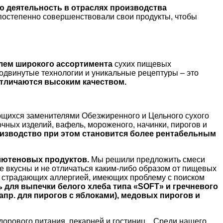
 деятельность в отраслях производства
постепенно совершенствовали свои продукты, чтобы
елем широкого ассортимента
сухих пищевых
родвинутые технологии и уникальные рецептуры – это
тличаются высоким качеством.
щихся заменителями Обезжиренного и Цельного сухого
очных изделий, вафель, мороженого, начинки, пирогов и
роизводство при этом становится более рентабельным
глютеновых продуктов.
Мы решили предложить смеси
е вкусны и не отличаться каким-либо образом от пищевых
х страдающих аллергией, имеющих проблему с поиском
ь для выпечки белого хлеба типа «SOFT» и гречневого
напр. для пирогов с яблоками), медовых пирогов и
рового питания, пекарней и гостиниц.
Среди нашего