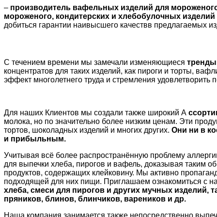
–
производитель вафельных изделий для мороженого
мороженого, кондитерских и хлебобулочных изделий с
добиться гарантии наивысшего качествв предлагаемых из
С течением времени мы замечали изменяющиеся
тренды
концентратов для таких изделий, как пироги и торты, ваф
эффект многолетнего труда и стремления удовлетворить п
Для наших Клиентов мы создали также широкий А
ссорти
молока, но по значительно более низким ценам. Эти проду
тортов, шоколадных изделий и многих других.
Они ни в к
и прибыльным.
Учитывая всё более распространённую проблему аллергии
для выпечки хлеба, пирогов и вафель, доказывая таким о
продуктов, содержащих клейковину. Мы активно пропаган
подходящей для них пищи. Приглашаем ознакомиться с на
хлеба, смеси для пирогов и других мучных изделий, т
пряников, блинов, блинчиков, вареников и др.
Наша компания занимается также непосредственно выпечк