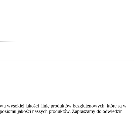
ństwu wysokiej jakości linię produktów bezglutenowych, które są w
 poziomu jakości naszych produktów. Zapraszamy do odwiedzin