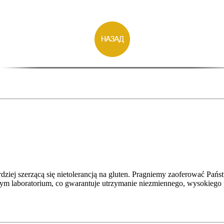
ardziej szerzącą się nietolerancją na gluten. Pragniemy zaoferować Pa
ym laboratorium, co gwarantuje utrzymanie niezmiennego, wysokiego