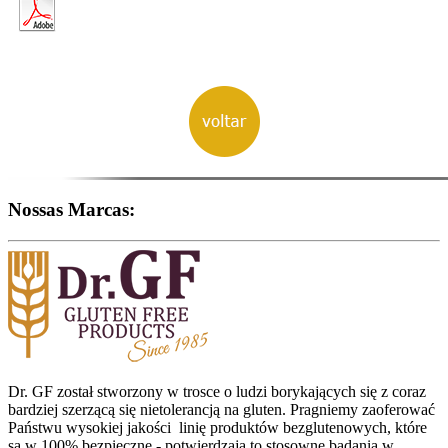
Nossas Marcas:
Dr. GF został stworzony w trosce o ludzi borykających się z coraz
bardziej szerzącą się nietolerancją na gluten. Pragniemy zaoferować
Państwu wysokiej jakości linię produktów bezglutenowych, które
są w 100% bezpieczne - potwierdzają to stosowne badania w