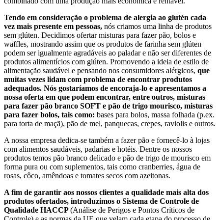
combinado com uma produção mais econômica e rentável.
Tendo em consideração o problema de alergia ao glutén cada
vez mais presente em pessoas,
nós criamos uma linha de produtos
sem glúten. Decidimos ofertar misturas para fazer pão, bolos e
waffles, mostrando assim que os produtos de farinha sem glúten
podem ser igualmente agradáveis ao paladar e não ser diferentes de
produtos alimentícios com glúten. Promovendo a ideia de estilo de
alimentação saudável e pensando nos consumidores alérgicos,
que
muitas vezes lidam com problema de encontrar produtos
adequados. Nós gostaríamos de encoraja-lo e apresentamos a
nossa oferta em que podem encontrar, entre outros, misturas
para fazer pão branco SOFT e pão de trigo mourisco, misturas
para fazer bolos, tais como:
bases para bolos, massa folhada (p.ex.
para torta de maçã), pão de mel, panquecas, crepes, raviolis e outros.
A nossa empresa dedica-se também a fazer pão e fornecê-lo à lojas
com alimentos saudáveis, padarias e hotéis. Dentre os nossos
produtos temos pão branco delicado e pão de trigo de mourisco em
forma pura ou com suplementos, tais como cranberries, água de
rosas, côco, amêndoas e tomates secos com azeitonas.
A fim de garantir aos nossos clientes a qualidade mais alta dos
produtos ofertados, introduzimos o Sistema de Controle de
Qualidade HACCP
(Análise de Perigos e Pontos Críticos de
Controle) e as normas da UE que velam cada etapa do processo de