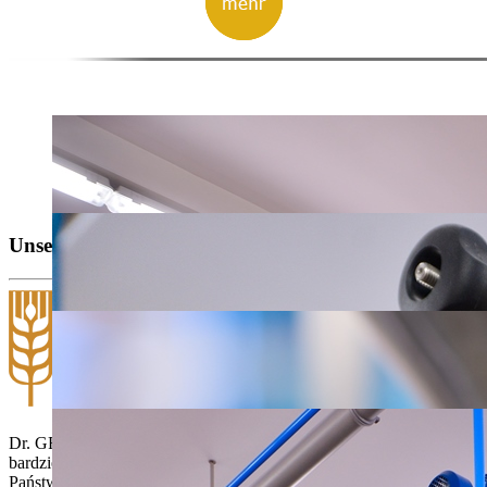
Unsere Marken:
Dr. GF został stworzony w trosce o ludzi borykających się z coraz
bardziej szerzącą się nietolerancją na gluten. Pragniemy zaoferować
Państwu wysokiej jakości linię produktów bezglutenowych, które