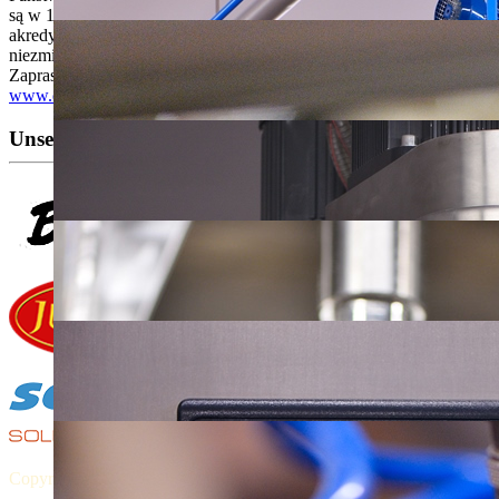
są w 100% bezpieczne - potwierdzają to stosowne badania w
akredytowanym laboratorium, co gwarantuje utrzymanie
niezmiennego, wysokiego poziomu jakości naszych produktów.
Zapraszamy do odwiedzin naszej strony internetowej
www.drgf.com.pl
Unsere Partner:
Copyright © 2015 MIXEXPERT