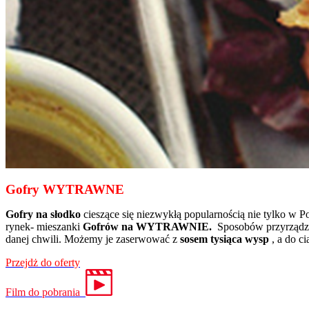
Gofry WYTRAWNE
Gofry na słodko
cieszące się niezwykłą popularnością nie tylko w 
rynek- mieszanki
Gofrów na WYTRAWNIE.
Sposobów przyrząd
danej chwili. Możemy je zaserwować z
sosem tysiąca wysp
, a do c
Przejdż do oferty
Film do pobrania