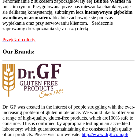
Fenomenalnie z sukcesem zapoczątkowały erę
Bubble Waffles
na
polskim rynku. Przygotowana przez nas mieszanka charakteryzuje
sie delikatną konsystencją, subtelnym lecz
intensywnym głębokim
waniliowym
aromatem.
Idealnie zachowuje sie podczas
wypiekania oraz przy serwowaniu klientom. Serdecznie
zapraszamy do zapoznania się z naszą ofertą.
Przejdż do oferty
Our Brands:
Dr. GF was created in the interest of people struggling with the ever-
increasing problem of gluten intolerance. We would like to offer you
a range of high-quality, gluten-free products, which are100% safe to
consume. This is confirmed by appropriate testing in an accredited
laboratory; which guaranteesmaintaining the consistent high quality
of our products. Please visit our website:
http://www.drgf.com.pl/